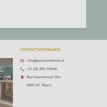
CONTACTINFORMATIE

info@patchandstitch.nl

+31 (0) 495 531848

Boerhaavestraat 25a
6001 AV Weert