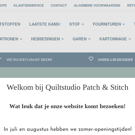
OPS
KLANTENSERVICE
CONTACT
ALGEMENE VOORWAARDEN
RET
STSTOFFEN
LAATSTE KANS!
STOF
FOURNITUREN
PATRONEN
HEBBEDINGEN
GAREN
KARTONNAGE
eck
favorite_border
WE SNIJDEN VANAF
10 CM
!
UNIEK
&
BIJZONDER
Welkom bij Quiltstudio Patch & Stitch
Wat leuk dat je onze website komt bezoeken!
In juli en augustus hebben we zomer-openingstijden!