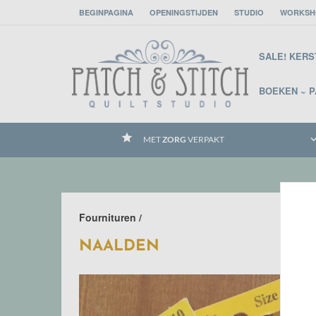
BEGINPAGINA
OPENINGSTIJDEN
STUDIO
WORKSH
SALE! KER
BOEKEN ~ 
grade
ch
MET
ZORG
VERPAKT
Fournituren /
NAALDEN