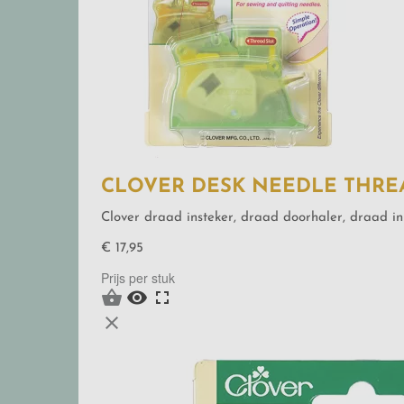
CLOVER DESK NEEDLE THRE
Clover draad insteker, draad doorhaler, draad in
€ 17,95
Prijs per stuk



