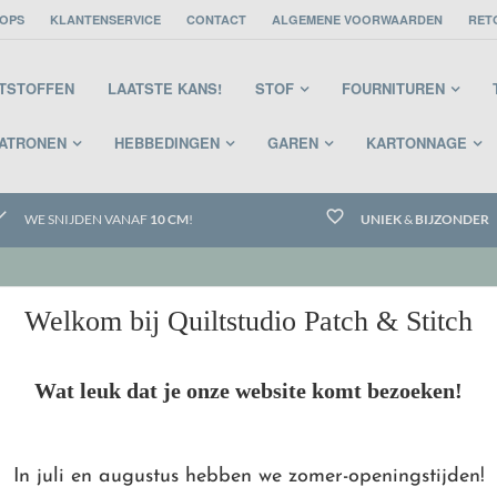
OPS
KLANTENSERVICE
CONTACT
ALGEMENE VOORWAARDEN
RET
STSTOFFEN
LAATSTE KANS!
STOF
FOURNITUREN
PATRONEN
HEBBEDINGEN
GAREN
KARTONNAGE
eck
favorite_border
WE SNIJDEN VANAF
10 CM
!
UNIEK
&
BIJZONDER
Welkom bij Quiltstudio Patch & Stitch
LAKE HOME TOWN WIT PATROONTJES
Wat leuk dat je onze website komt bezoeken!
In juli en augustus hebben we zomer-openingstijden!
RILEY BLAKE HOME TO