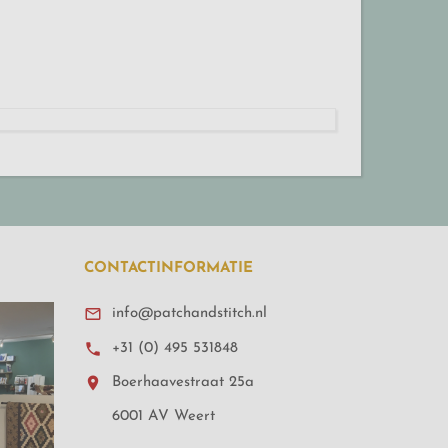
CONTACTINFORMATIE

info@patchandstitch.nl

+31 (0) 495 531848

Boerhaavestraat 25a
6001 AV Weert