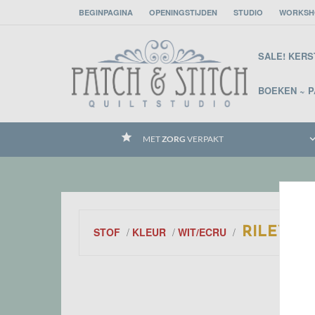
BEGINPAGINA
OPENINGSTIJDEN
STUDIO
WORKSH
SALE! KER
BOEKEN ~ 
grade
ch
MET
ZORG
VERPAKT
RILEY B
STOF
/
KLEUR
/
WIT/ECRU
/