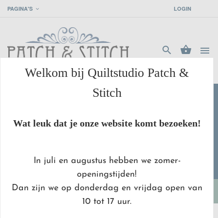
PAGINA'S
LOGIN




Welkom bij Quiltstudio Patch &
Stitch
grade
MET
ZORG
VERPAKT
check
WE SNIJDEN VANAF
10 CM
!
Wat leuk dat je onze website komt bezoeken!
favorite_border
UNIEK
&
BIJZONDER
In juli en augustus hebben we zomer-
https
BETAAL
VEILIG MET IDEAL
openingstijden!
Dan zijn we op donderdag en vrijdag open van
10 tot 17 uur.