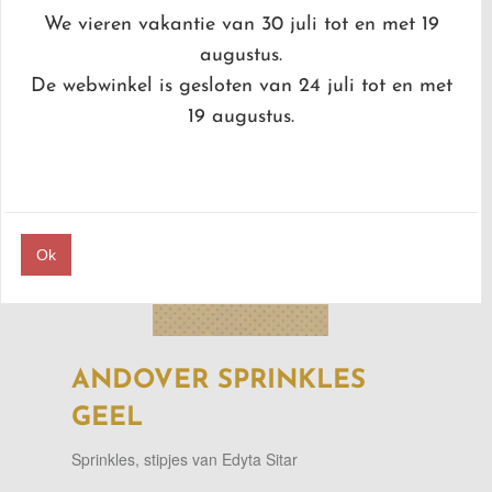
We vieren vakantie van 30 juli tot en met 19
STOF
/
KLEUR
/
GEEL
/
ANDOVER SPRINKLES GEEL
augustus.
De webwinkel is gesloten van 24 juli tot en met
19 augustus.
Ok
ANDOVER SPRINKLES
GEEL
Sprinkles, stipjes van Edyta Sitar