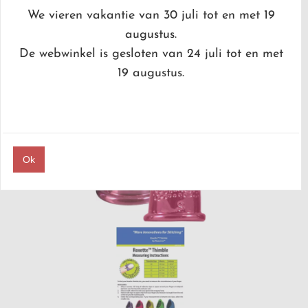
We vieren vakantie van 30 juli tot en met 19
FOURNITUREN
/
VINGERHOEDEN
/
ROXETTE VINGERHOED
augustus.
SMALL ROOD
De webwinkel is gesloten van 24 juli tot en met
19 augustus.
Ok