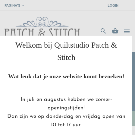
PAGINA'S
LOGIN




Welkom bij Quiltstudio Patch &
Stitch
grade
MET
ZORG
VERPAKT
check
WE SNIJDEN VANAF
10 CM
!
Wat leuk dat je onze website komt bezoeken!
favorite_border
UNIEK
&
BIJZONDER
In juli en augustus hebben we zomer-
https
BETAAL
VEILIG MET IDEAL
openingstijden!
Dan zijn we op donderdag en vrijdag open van
10 tot 17 uur.